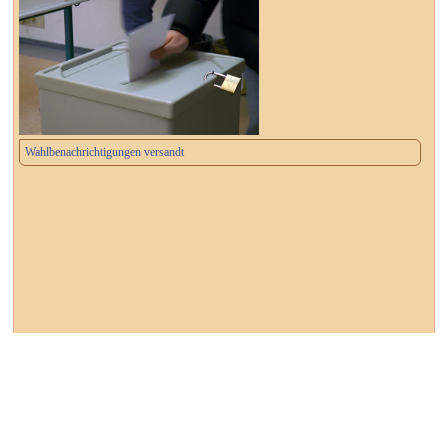
Wahlbenachrichtigungen versandt
┌ Dessau-Roßlau ┐