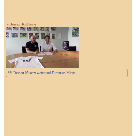
┌ Dessau-Roßlau ┐
SV Dessau 05 setzt weiter auf Dimitrios Mitsis