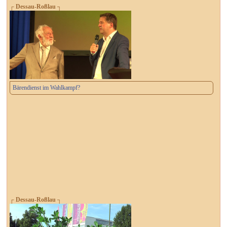
┌ Dessau-Roßlau ┐
Bärendienst im Wahlkampf?
┌ Dessau-Roßlau ┐