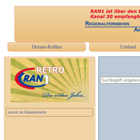
Dessau-Roßlau
Umland
zurück zur Kalendersuche