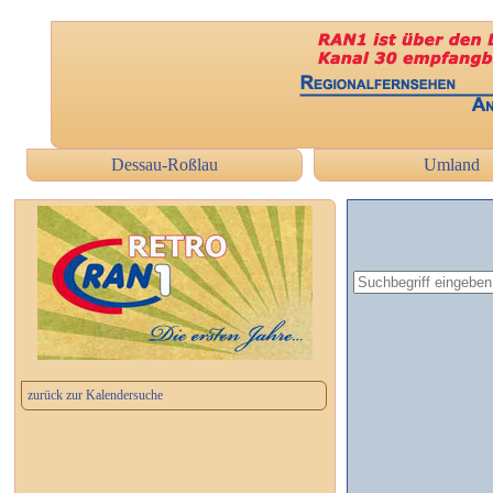
Dessau-Roßlau
Umland
zurück zur Kalendersuche