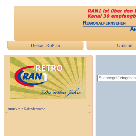
Dessau-Roßlau
Umland
zurück zur Kalendersuche