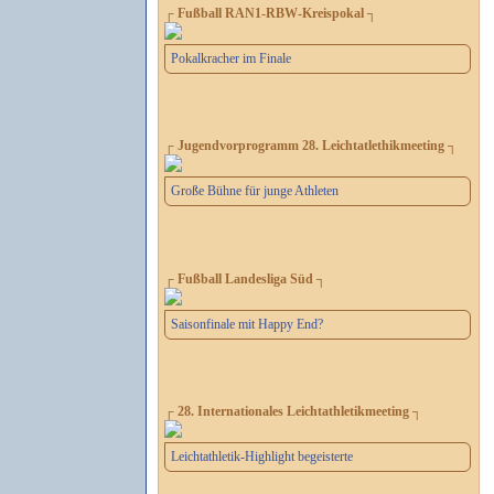
┌ Fußball RAN1-RBW-Kreispokal ┐
Pokalkracher im Finale
┌ Jugendvorprogramm 28. Leichtatlethikmeeting ┐
Große Bühne für junge Athleten
┌ Fußball Landesliga Süd ┐
Saisonfinale mit Happy End?
┌ 28. Internationales Leichtathletikmeeting ┐
Leichtathletik-Highlight begeisterte