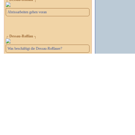
Abrissarbeiten gehen voran
┌ Dessau-Roßlau ┐
Was beschäftigt die Dessau-Roßlauer?
┌ Dessau-Roßlau ┐
Ehrenempfang für Günter Dreibrodt
┌ Dessau-Roßlau ┐
Wird die Rundbogenhalle umgesetzt?