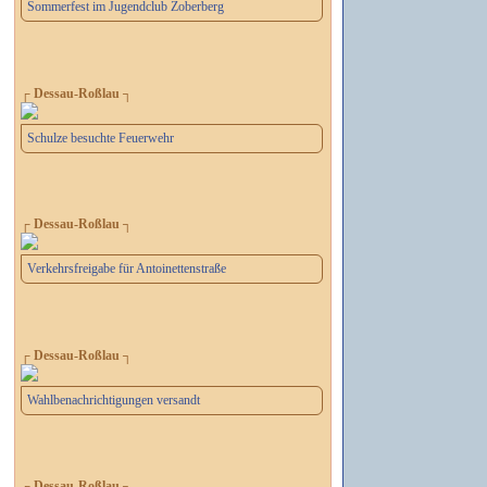
Sommerfest im Jugendclub Zoberberg
┌ Dessau-Roßlau ┐
Schulze besuchte Feuerwehr
┌ Dessau-Roßlau ┐
Verkehrsfreigabe für Antoinettenstraße
┌ Dessau-Roßlau ┐
Wahlbenachrichtigungen versandt
┌ Dessau-Roßlau ┐