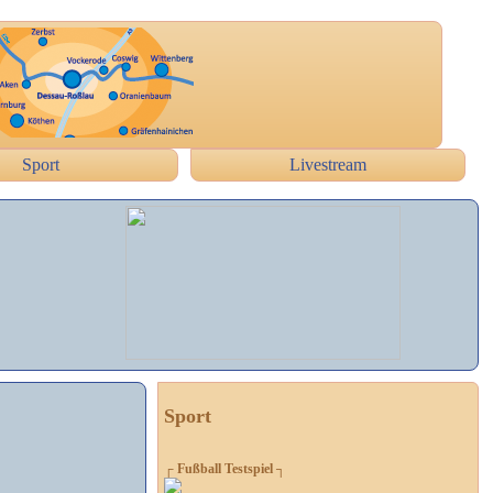
Sport
Livestream
Sport
┌ Fußball Testspiel ┐