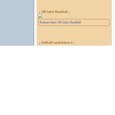
┌ 100 Jahre Handball ┐
Kühnau feiert 100 Jahre Handball
┌ Fußball Landesklasse 4 ┐
Derby zwischen Empor und Germania
┌ Fußball Verbandsliga ┐
Topspiel im Schillerparkstadion
┌ 2. Handball-Bundesliga ┐