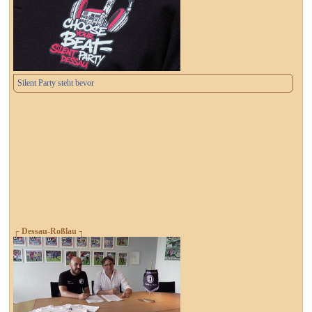
Silent Party steht bevor
┌ Dessau-Roßlau ┐