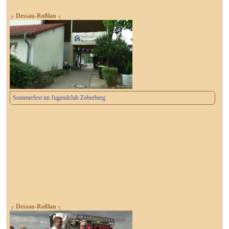
┌ Dessau-Roßlau ┐
Sommerfest im Jugendclub Zoberberg
┌ Dessau-Roßlau ┐