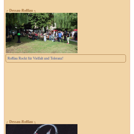
┌ Dessau-Roßlau ┐
Roßlau Rockt für Vielfalt und Toleranz!
┌ Dessau-Roßlau ┐