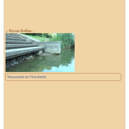
┌ Dessau-Roßlau ┐
Wasserstand im Viereckteich