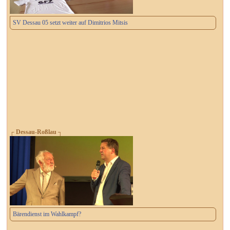
SV Dessau 05 setzt weiter auf Dimitrios Mitsis
┌ Dessau-Roßlau ┐
Bärendienst im Wahlkampf?