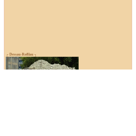
┌ Dessau-Roßlau ┐
Abrissarbeiten gehen voran