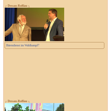
┌ Dessau-Roßlau ┐
Bärendienst im Wahlkampf?
┌ Dessau-Roßlau ┐