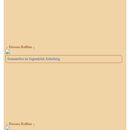
┌ Dessau-Roßlau ┐
Sommerfest im Jugendclub Zoberberg
┌ Dessau-Roßlau ┐