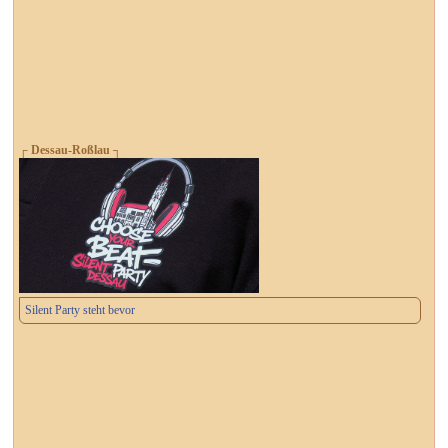
┌ Dessau-Roßlau ┐
Silent Party steht bevor