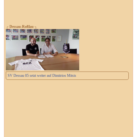
┌ Dessau-Roßlau ┐
SV Dessau 05 setzt weiter auf Dimitrios Mitsis