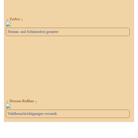
┌ Zerbst ┐
Heimat- und Schützenfest gestartet
┌ Dessau-Roßlau ┐
Wahlbenachrichtigungen versandt