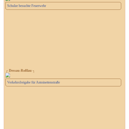
Schulze besuchte Feuerwehr
┌ Dessau-Roßlau ┐
Verkehrsfreigabe für Antoinettenstraße