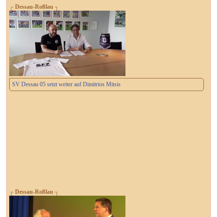
┌ Dessau-Roßlau ┐
SV Dessau 05 setzt weiter auf Dimitrios Mitsis
┌ Dessau-Roßlau ┐