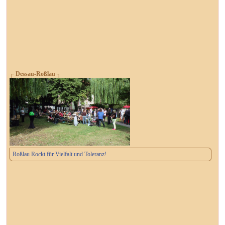
┌ Dessau-Roßlau ┐
Roßlau Rockt für Vielfalt und Toleranz!