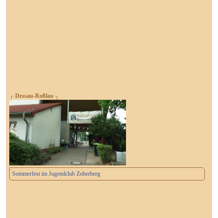
┌ Dessau-Roßlau ┐
Sommerfest im Jugendclub Zoberberg