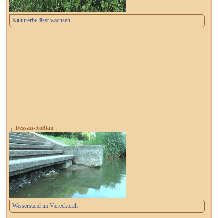
Kulturerbe lässt wachsen
┌ Dessau-Roßlau ┐
Wasserstand im Viereckteich