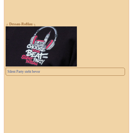
┌ Dessau-Roßlau ┐
Silent Party steht bevor