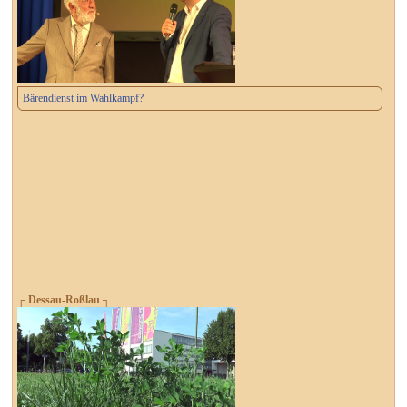
Bärendienst im Wahlkampf?
┌ Dessau-Roßlau ┐