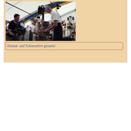
Heimat- und Schützenfest gestartet
┌ Dessau-Roßlau ┐
Wahlbenachrichtigungen versandt