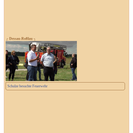
┌ Dessau-Roßlau ┐
Schulze besuchte Feuerwehr