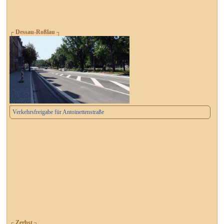
┌ Dessau-Roßlau ┐
Verkehrsfreigabe für Antoinettenstraße
┌ Zerbst ┐