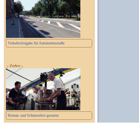
Verkehrsfreigabe für Antoinettenstraße
┌ Zerbst ┐
Heimat- und Schützenfest gestartet
┌ Dessau-Roßlau ┐