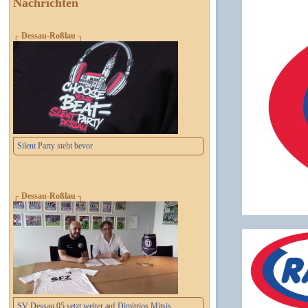
Nachrichten
┌ Dessau-Roßlau ┐
Silent Party steht bevor
┌ Dessau-Roßlau ┐
SV Dessau 05 setzt weiter auf Dimitrios Mitsis