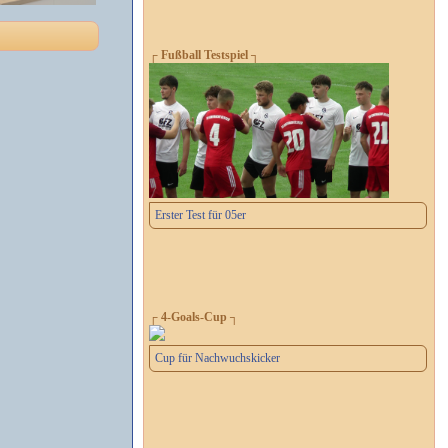
┌ Fußball Testspiel ┐
Erster Test für 05er
┌ 4-Goals-Cup ┐
Cup für Nachwuchskicker