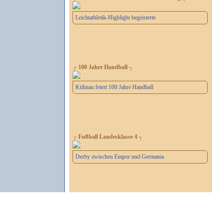
Leichtathletik-Highlight begeisterte
┌ 100 Jahre Handball ┐
Kühnau feiert 100 Jahre Handball
┌ Fußball Landesklasse 4 ┐
Derby zwischen Empor und Germania
┌ Fußball Verbandsliga ┐