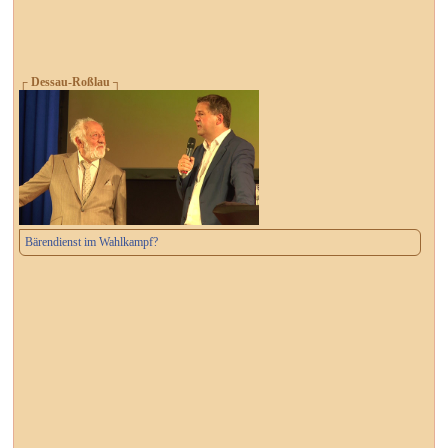
┌ Dessau-Roßlau ┐
Bärendienst im Wahlkampf?