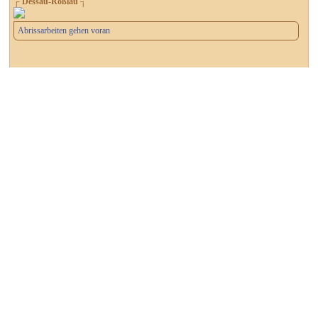
┌ Dessau-Roßlau ┐
Abrissarbeiten gehen voran
┌ Dessau-Roßlau ┐
Was beschäftigt die Dessau-Roßlauer?