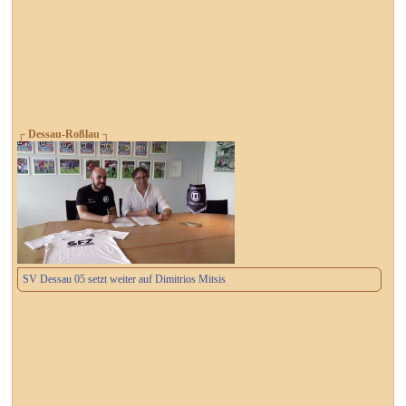
┌ Dessau-Roßlau ┐
SV Dessau 05 setzt weiter auf Dimitrios Mitsis