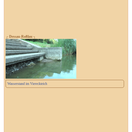
┌ Dessau-Roßlau ┐
Wasserstand im Viereckteich