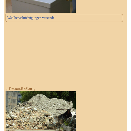
Wahlbenachrichtigungen versandt
┌ Dessau-Roßlau ┐