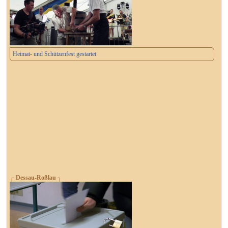
Heimat- und Schützenfest gestartet
┌ Dessau-Roßlau ┐