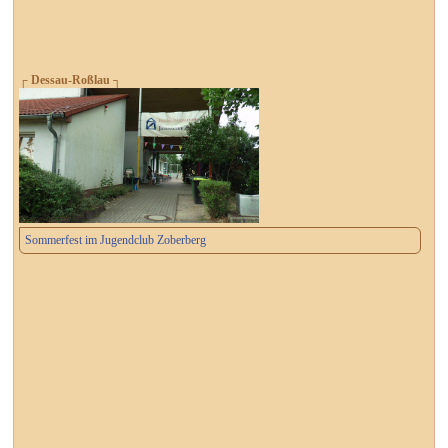
┌ Dessau-Roßlau ┐
Sommerfest im Jugendclub Zoberberg