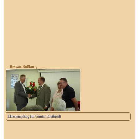
┌ Dessau-Roßlau ┐
Ehrenempfang für Günter Dreibrodt