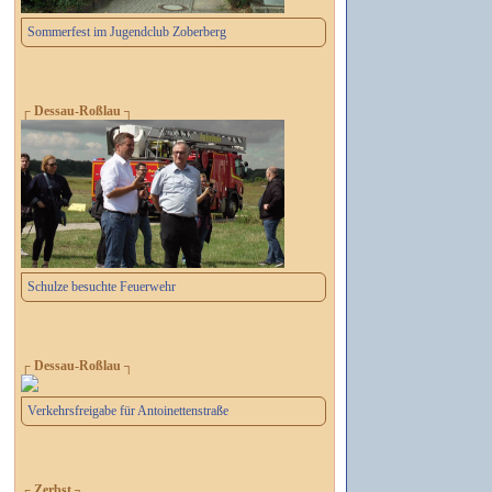
Sommerfest im Jugendclub Zoberberg
┌ Dessau-Roßlau ┐
Schulze besuchte Feuerwehr
┌ Dessau-Roßlau ┐
Verkehrsfreigabe für Antoinettenstraße
┌ Zerbst ┐