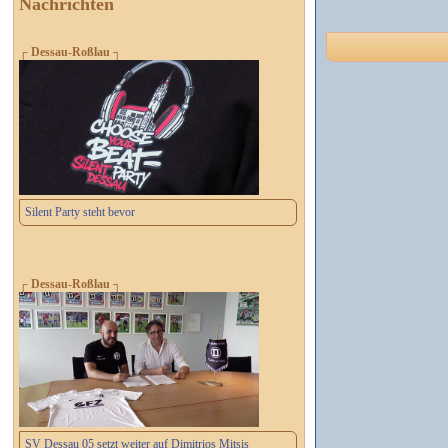
Nachrichten
┌ Dessau-Roßlau ┐
Silent Party steht bevor
┌ Dessau-Roßlau ┐
SV Dessau 05 setzt weiter auf Dimitrios Mitsis