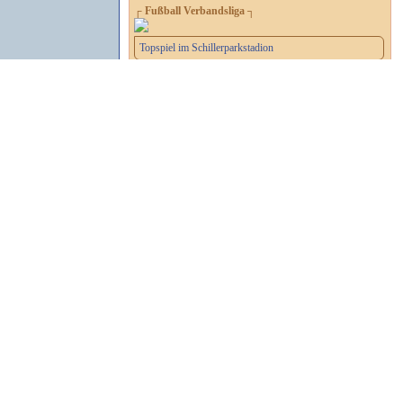
┌ Fußball Verbandsliga ┐
Topspiel im Schillerparkstadion
┌ 2. Handball-Bundesliga ┐
Letzes Heimspiel der Saison