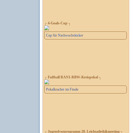
┌ 4-Goals-Cup ┐
Cup für Nachwuchskicker
┌ Fußball RAN1-RBW-Kreispokal ┐
Pokalkracher im Finale
┌ Jugendvorprogramm 28. Leichtatlethikmeeting ┐