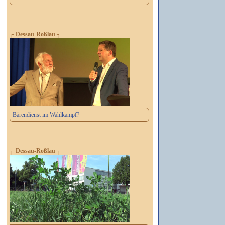
┌ Dessau-Roßlau ┐
Bärendienst im Wahlkampf?
┌ Dessau-Roßlau ┐