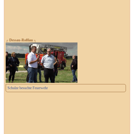
┌ Dessau-Roßlau ┐
Schulze besuchte Feuerwehr