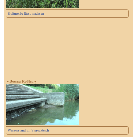
Kulturerbe lässt wachsen
┌ Dessau-Roßlau ┐
Wasserstand im Viereckteich