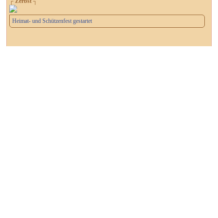
┌ Zerbst ┐
Heimat- und Schützenfest gestartet
┌ Dessau-Roßlau ┐
Wahlbenachrichtigungen versandt