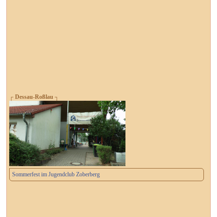
┌ Dessau-Roßlau ┐
Sommerfest im Jugendclub Zoberberg