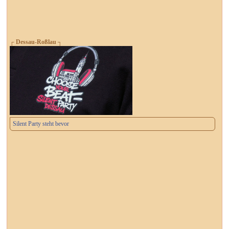
┌ Dessau-Roßlau ┐
Silent Party steht bevor