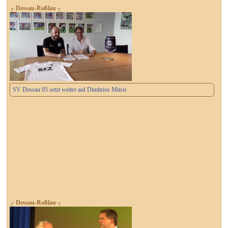
┌ Dessau-Roßlau ┐
SV Dessau 05 setzt weiter auf Dimitrios Mitsis
┌ Dessau-Roßlau ┐