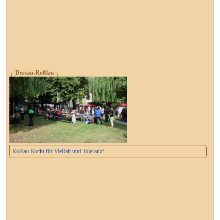
┌ Dessau-Roßlau ┐
Roßlau Rockt für Vielfalt und Toleranz!