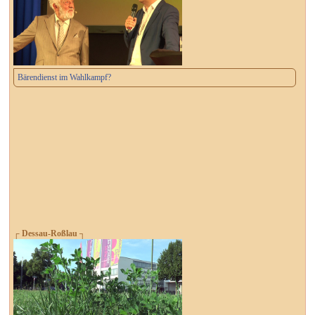
Bärendienst im Wahlkampf?
┌ Dessau-Roßlau ┐