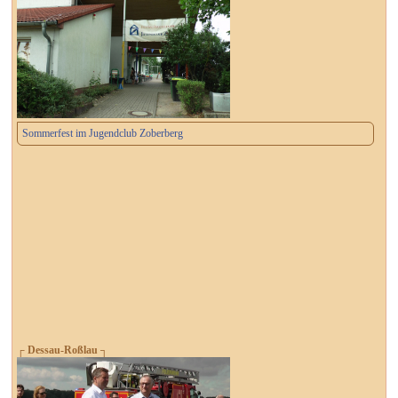
Sommerfest im Jugendclub Zoberberg
┌ Dessau-Roßlau ┐