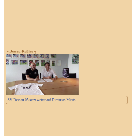
┌ Dessau-Roßlau ┐
SV Dessau 05 setzt weiter auf Dimitrios Mitsis