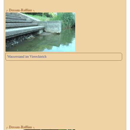
┌ Dessau-Roßlau ┐
Wasserstand im Viereckteich
┌ Dessau-Roßlau ┐