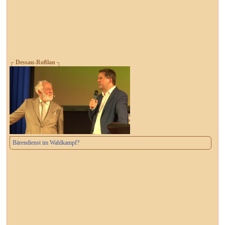
┌ Dessau-Roßlau ┐
Bärendienst im Wahlkampf?