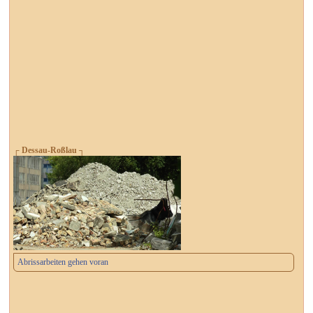
┌ Dessau-Roßlau ┐
Abrissarbeiten gehen voran