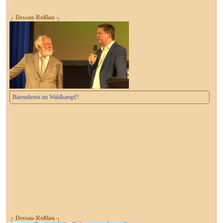
┌ Dessau-Roßlau ┐
Bärendienst im Wahlkampf?
┌ Dessau-Roßlau ┐