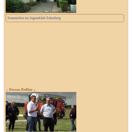
Sommerfest im Jugendclub Zoberberg
┌ Dessau-Roßlau ┐