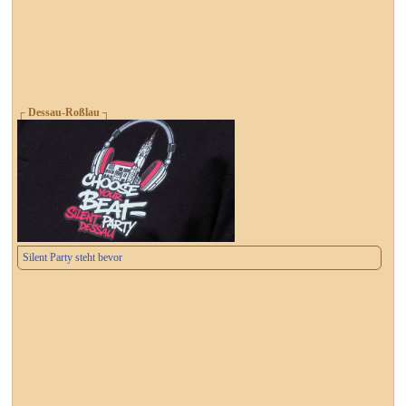
┌ Dessau-Roßlau ┐
Silent Party steht bevor