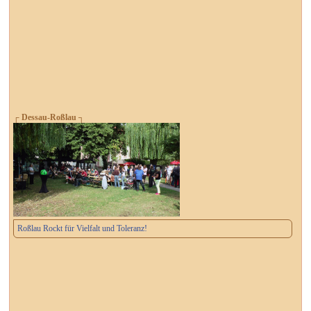
┌ Dessau-Roßlau ┐
Roßlau Rockt für Vielfalt und Toleranz!