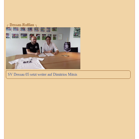
┌ Dessau-Roßlau ┐
SV Dessau 05 setzt weiter auf Dimitrios Mitsis