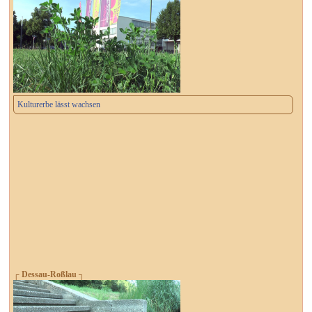
Kulturerbe lässt wachsen
┌ Dessau-Roßlau ┐