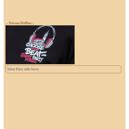
┌ Dessau-Roßlau ┐
Silent Party steht bevor