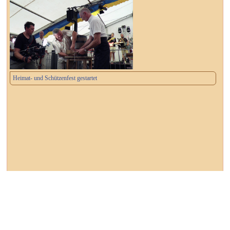
Heimat- und Schützenfest gestartet
┌ Dessau-Roßlau ┐