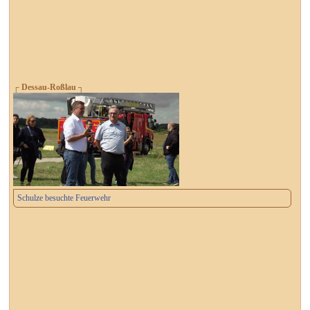
┌ Dessau-Roßlau ┐
Schulze besuchte Feuerwehr