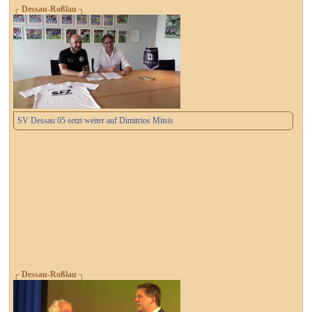
┌ Dessau-Roßlau ┐
SV Dessau 05 setzt weiter auf Dimitrios Mitsis
┌ Dessau-Roßlau ┐