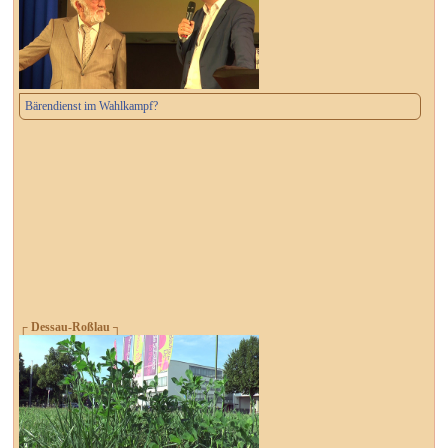
Bärendienst im Wahlkampf?
┌ Dessau-Roßlau ┐