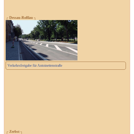
┌ Dessau-Roßlau ┐
Verkehrsfreigabe für Antoinettenstraße
┌ Zerbst ┐