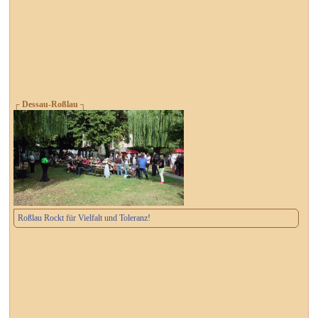
┌ Dessau-Roßlau ┐
Roßlau Rockt für Vielfalt und Toleranz!