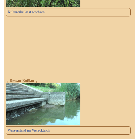
Kulturerbe lässt wachsen
┌ Dessau-Roßlau ┐
Wasserstand im Viereckteich