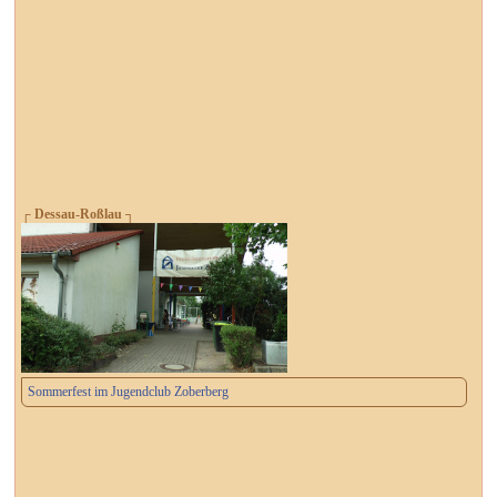
┌ Dessau-Roßlau ┐
Sommerfest im Jugendclub Zoberberg