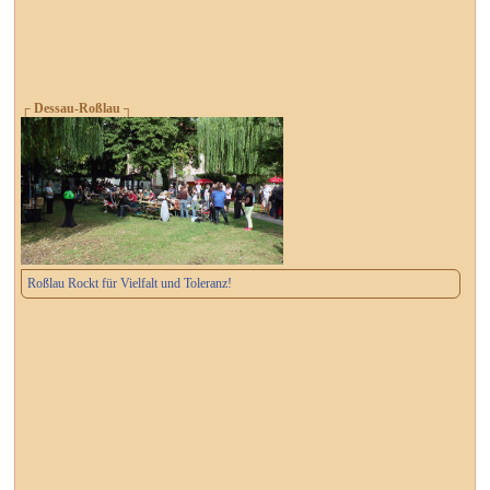
┌ Dessau-Roßlau ┐
Roßlau Rockt für Vielfalt und Toleranz!