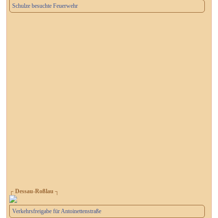
Schulze besuchte Feuerwehr
┌ Dessau-Roßlau ┐
Verkehrsfreigabe für Antoinettenstraße