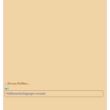
┌ Dessau-Roßlau ┐
Wahlbenachrichtigungen versandt