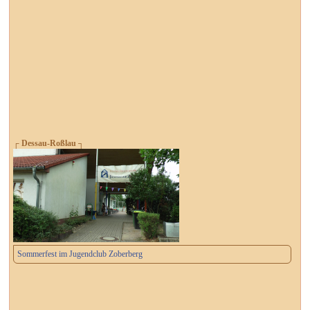
┌ Dessau-Roßlau ┐
Sommerfest im Jugendclub Zoberberg