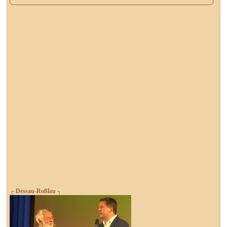
┌ Dessau-Roßlau ┐