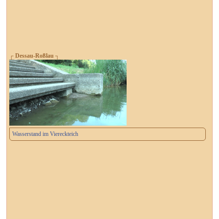
┌ Dessau-Roßlau ┐
Wasserstand im Viereckteich