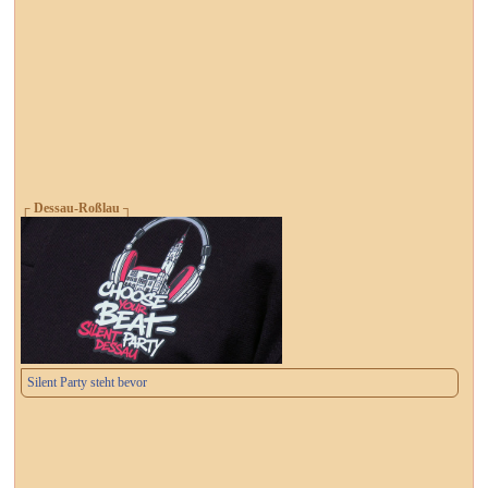
┌ Dessau-Roßlau ┐
Silent Party steht bevor