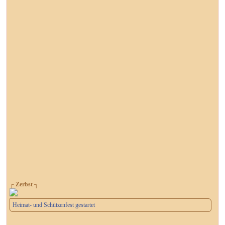
┌ Zerbst ┐
Heimat- und Schützenfest gestartet