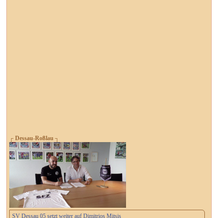
┌ Dessau-Roßlau ┐
SV Dessau 05 setzt weiter auf Dimitrios Mitsis