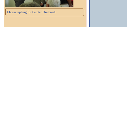
Ehrenempfang für Günter Dreibrodt
┌ Dessau-Roßlau ┐
Wird die Rundbogenhalle umgesetzt?
┌ Dessau-Roßlau ┐
Neues Großtanklöschfahrzeug