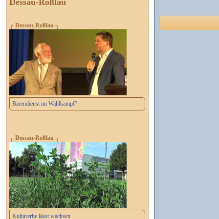
Dessau-Roßlau
┌ Dessau-Roßlau ┐
Bärendienst im Wahlkampf?
┌ Dessau-Roßlau ┐
Kulturerbe lässt wachsen