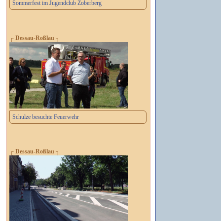
Sommerfest im Jugendclub Zoberberg
┌ Dessau-Roßlau ┐
Schulze besuchte Feuerwehr
┌ Dessau-Roßlau ┐