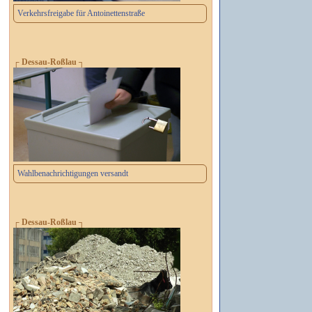
Verkehrsfreigabe für Antoinettenstraße
┌ Dessau-Roßlau ┐
Wahlbenachrichtigungen versandt
┌ Dessau-Roßlau ┐