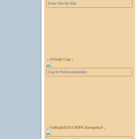
Erster Test für 05er
┌ 4-Goals-Cup ┐
Cup für Nachwuchskicker
┌ Fußball RAN1-RBW-Kreispokal ┐