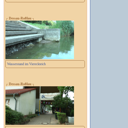
┌ Dessau-Roßlau ┐
Wasserstand im Viereckteich
┌ Dessau-Roßlau ┐