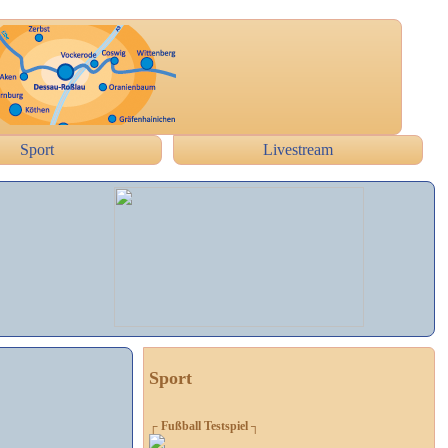
Sport
Livestream
Sport
┌ Fußball Testspiel ┐