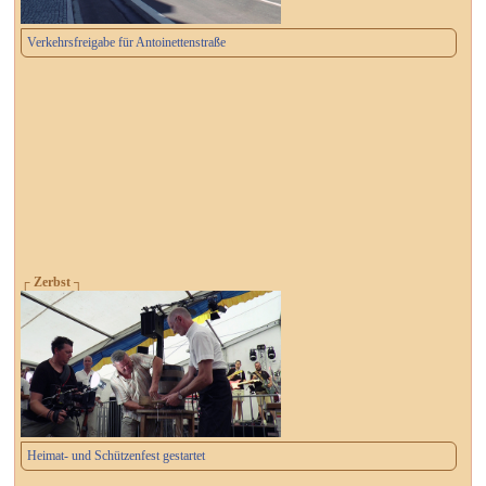
Verkehrsfreigabe für Antoinettenstraße
┌ Zerbst ┐
Heimat- und Schützenfest gestartet