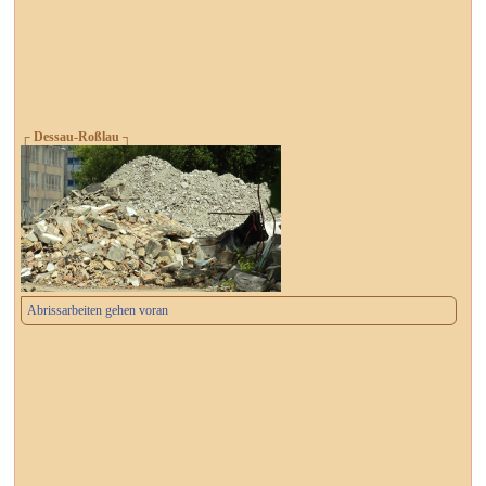
┌ Dessau-Roßlau ┐
Abrissarbeiten gehen voran