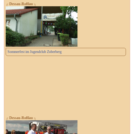
┌ Dessau-Roßlau ┐
Sommerfest im Jugendclub Zoberberg
┌ Dessau-Roßlau ┐