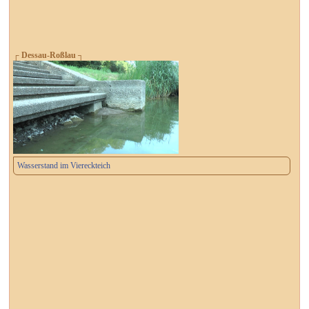
┌ Dessau-Roßlau ┐
Wasserstand im Viereckteich