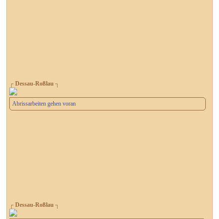
┌ Dessau-Roßlau ┐
Abrissarbeiten gehen voran
┌ Dessau-Roßlau ┐