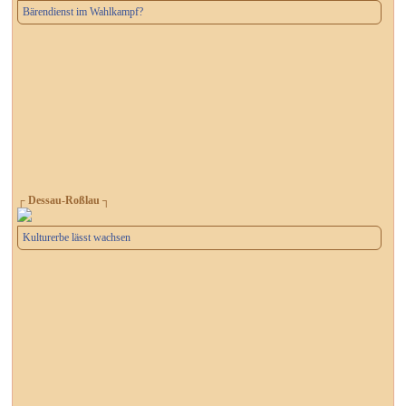
Bärendienst im Wahlkampf?
┌ Dessau-Roßlau ┐
Kulturerbe lässt wachsen