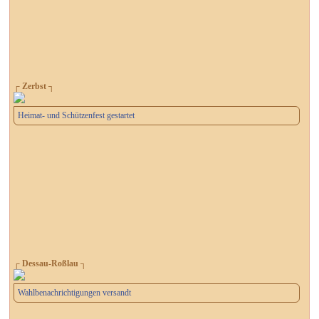
┌ Zerbst ┐
Heimat- und Schützenfest gestartet
┌ Dessau-Roßlau ┐
Wahlbenachrichtigungen versandt