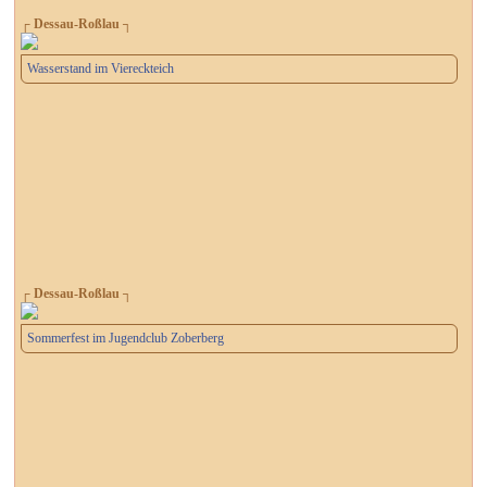
┌ Dessau-Roßlau ┐
Wasserstand im Viereckteich
┌ Dessau-Roßlau ┐
Sommerfest im Jugendclub Zoberberg