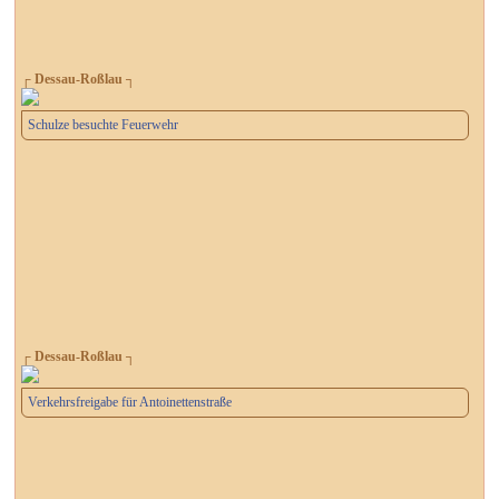
┌ Dessau-Roßlau ┐
Schulze besuchte Feuerwehr
┌ Dessau-Roßlau ┐
Verkehrsfreigabe für Antoinettenstraße