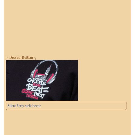
┌ Dessau-Roßlau ┐
Silent Party steht bevor