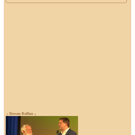
┌ Dessau-Roßlau ┐