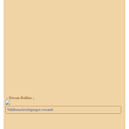
┌ Dessau-Roßlau ┐
Wahlbenachrichtigungen versandt