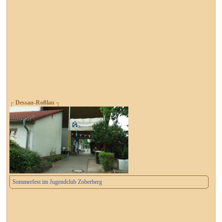
┌ Dessau-Roßlau ┐
Sommerfest im Jugendclub Zoberberg