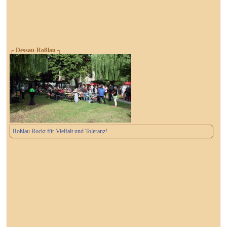
┌ Dessau-Roßlau ┐
Roßlau Rockt für Vielfalt und Toleranz!