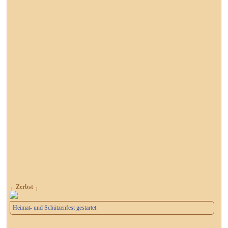
┌ Zerbst ┐
Heimat- und Schützenfest gestartet