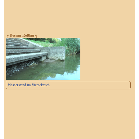
┌ Dessau-Roßlau ┐
Wasserstand im Viereckteich