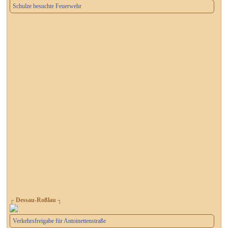
Schulze besuchte Feuerwehr
┌ Dessau-Roßlau ┐
Verkehrsfreigabe für Antoinettenstraße