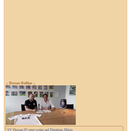
┌ Dessau-Roßlau ┐
SV Dessau 05 setzt weiter auf Dimitrios Mitsis