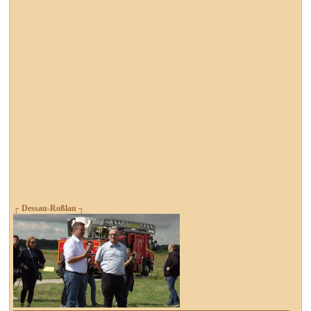
┌ Dessau-Roßlau ┐