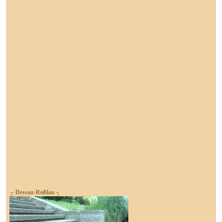
┌ Dessau-Roßlau ┐