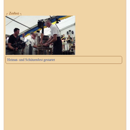
┌ Zerbst ┐
Heimat- und Schützenfest gestartet