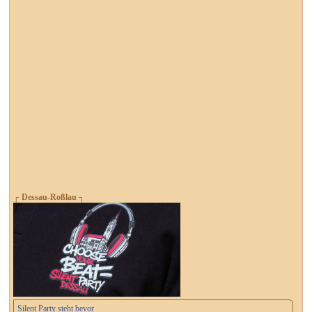
┌ Dessau-Roßlau ┐
Silent Party steht bevor