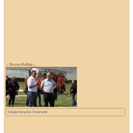
┌ Dessau-Roßlau ┐
Schulze besuchte Feuerwehr