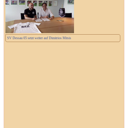
SV Dessau 05 setzt weiter auf Dimitrios Mitsis