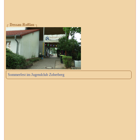
┌ Dessau-Roßlau ┐
Sommerfest im Jugendclub Zoberberg