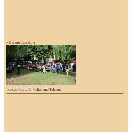
┌ Dessau-Roßlau ┐
Roßlau Rockt für Vielfalt und Toleranz!