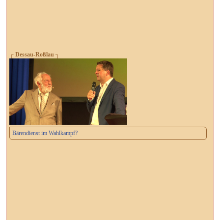
┌ Dessau-Roßlau ┐
Bärendienst im Wahlkampf?