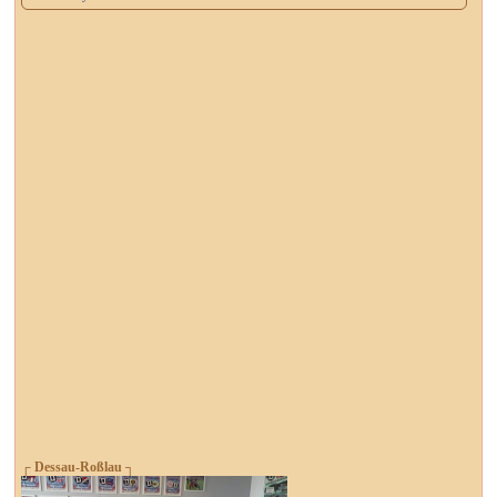
┌ Dessau-Roßlau ┐