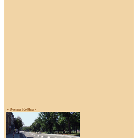
┌ Dessau-Roßlau ┐