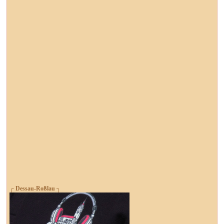
┌ Dessau-Roßlau ┐