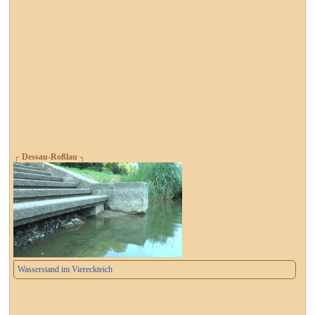
┌ Dessau-Roßlau ┐
Wasserstand im Viereckteich