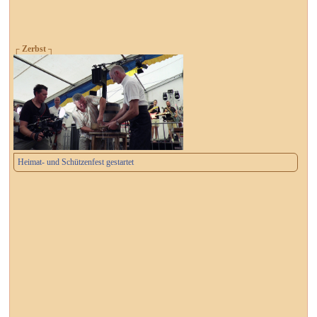
┌ Zerbst ┐
Heimat- und Schützenfest gestartet