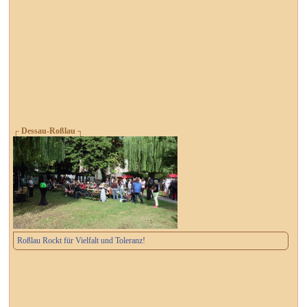
┌ Dessau-Roßlau ┐
Roßlau Rockt für Vielfalt und Toleranz!