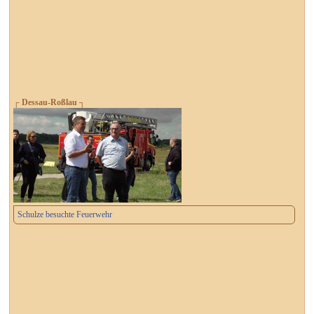
┌ Dessau-Roßlau ┐
Schulze besuchte Feuerwehr