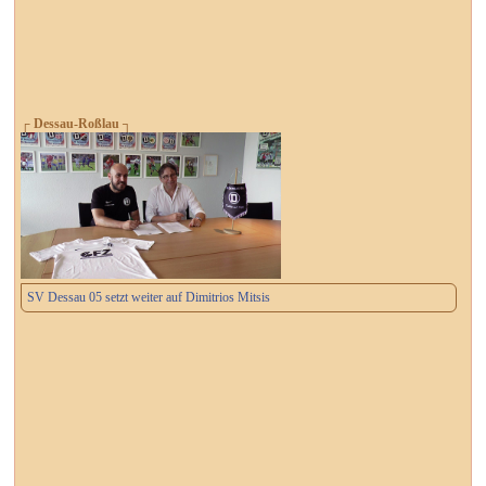
┌ Dessau-Roßlau ┐
SV Dessau 05 setzt weiter auf Dimitrios Mitsis