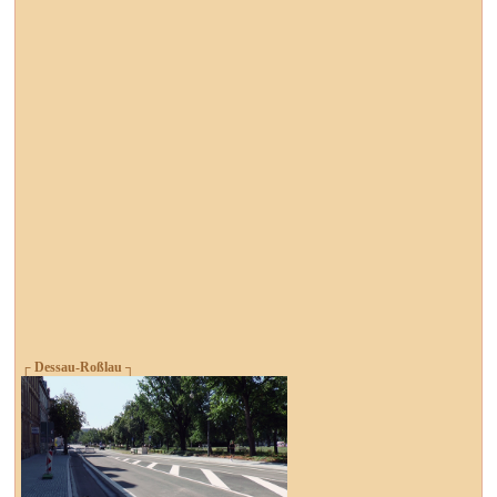
┌ Dessau-Roßlau ┐