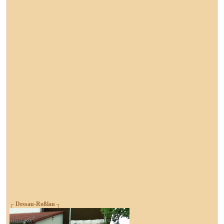
┌ Dessau-Roßlau ┐