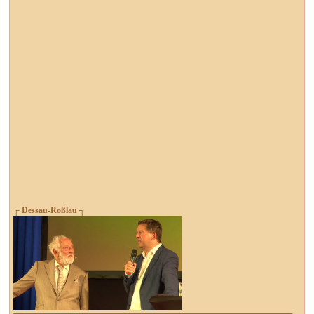
┌ Dessau-Roßlau ┐