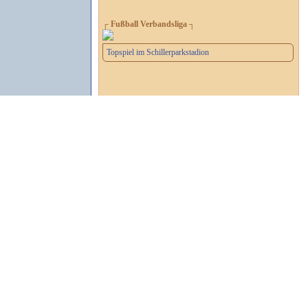
┌ Fußball Verbandsliga ┐
Topspiel im Schillerparkstadion
┌ 2. Handball-Bundesliga ┐
Letzes Heimspiel der Saison
Impressum
Datenschutz