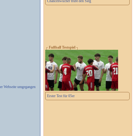
Chancenwucher trübt den Sieg
┌ Fußball Testspiel ┐
erer Webseite umgegangen
Erster Test für 05er