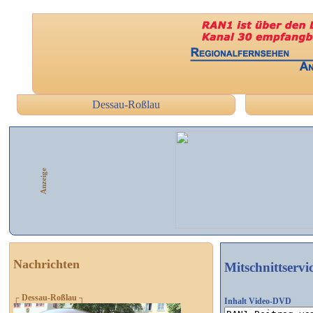
Dessau-Roßlau
Anzeige
Nachrichten
Mitschnittservi
┌ Dessau-Roßlau ┐
Inhalt Video-DVD