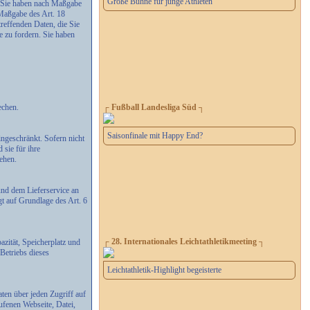
Große Bühne für junge Athleten
n. Sie haben nach Maßgabe
 Maßgabe des Art. 18
reffenden Daten, die Sie
 zu fordern. Sie haben
echen.
┌ Fußball Landesliga Süd ┐
Saisonfinale mit Happy End?
ngeschränkt. Sofern nicht
 sie für ihre
ehen.
und dem Lieferservice an
gt auf Grundlage des Art. 6
┌ 28. Internationales Leichtathletikmeeting ┐
zität, Speicherplatz und
Betriebs dieses
Leichtathletik-Highlight begeisterte
ten über jeden Zugriff auf
ufenen Webseite, Datei,