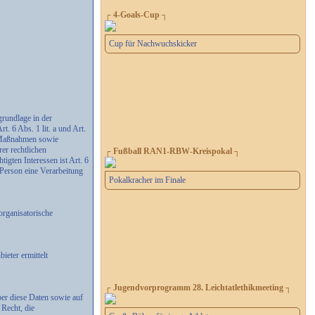
┌ 4-Goals-Cup ┐
Cup für Nachwuchskicker
rundlage in der
. 6 Abs. 1 lit. a und Art.
r Maßnahmen sowie
er rechtlichen
┌ Fußball RAN1-RBW-Kreispokal ┐
igten Interessen ist Art. 6
 Person eine Verarbeitung
Pokalkracher im Finale
organisatorische
eter ermittelt
┌ Jugendvorprogramm 28. Leichtatlethikmeeting ┐
ber diese Daten sowie auf
Recht, die