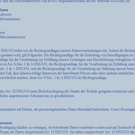
es und des Mitschnittservices von RAN1 Regionalfernsehen auf der Webseite www.ran1.de
 Daten
Adresse)
Telefonnummer)
zern
Mitschnittservices
DSGVO teilen wir die Rechtsgrundlagen unserer Datenverarbeitungen mit. Sofern die Rechtsg
 genannt wird, gilt Folgendes: Die Rechtsgrundlage für die Einholung von Einwilligungen ist Art
lage für die Verarbeitung zur Erfüllung unserer Leistungen und Durchführung vertragliche
ist Art. 6 Abs. 1 lit. b DSGVO, die Rechtsgrundlage für die Verarbeitung zur Erfüllung unser
 Abs. 1 lit. c DSGVO, und die Rechtsgrundlage für die Verarbeitung zur Wahrung unserer berecht
en Fall, dass lebenswichtige Interessen der betroffenen Person oder einer anderen natürlichen
rforderlich machen, dient Art. 6 Abs. 1 lit. d DSGVO als Rechtsgrundlage.
des Art. 32 DSGVO unter Berücksichtigung des Stands der Technik geeignete technische und 
siko angemessenes Schutzniveau zu gewährleisten.
n
ammenarbeit mit Dritten, die personengebundene Daten übermittelt bekommen. Unser Hostinganbi
Personen
Bestätigung darüber zu verlangen, ob betreffende Daten verarbeitet werden und auf Auskunft ü
d Kopie der Daten entsprechend Art. 15 DSGVO. Sie haben entsprechend. Art. 16 DSGVO das 