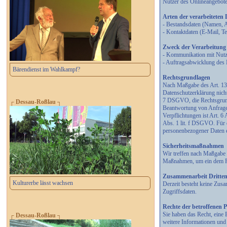
Nutzer des Onlineangebot
Arten der verarbeiteten
- Bestandsdaten (Namen, 
- Kontaktdaten (E-Mail, 
Zweck der Verarbeitung
- Kommunikation mit Nut
- Auftragsabwicklung des 
Bärendienst im Wahlkampf?
Rechtsgrundlagen
Nach Maßgabe des Art. 13 
Datenschutzerklärung nicht
7 DSGVO, die Rechtsgrund
┌ Dessau-Roßlau ┐
Beantwortung von Anfragen 
Verpflichtungen ist Art. 6
Abs. 1 lit. f DSGVO. Für d
personenbezogener Daten e
Sicherheitsmaßnahmen
Wir treffen nach Maßgabe 
Maßnahmen, um ein dem Ri
Zusammenarbeit Dritte
Kulturerbe lässt wachsen
Derzeit besteht keine Zus
Zugriffsdaten.
Rechte der betroffenen 
Sie haben das Recht, eine 
┌ Dessau-Roßlau ┐
weitere Informationen un