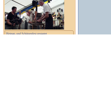
Heimat- und Schützenfest gestartet
┌ Dessau-Roßlau ┐
Wahlbenachrichtigungen versandt
Suchen
Sender