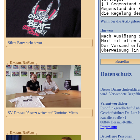
Wenn Sie die AGB gelese
Hinweis
Silent Party steht bevor
Bestellen
┌ Dessau-Roßlau ┐
Datenschutz
Dieses Datenschutzerklär
wird. Verwendete Begriff
Verantwortlicher
Rundfunkgesellschaft An
Geschäftsführer Dr. Lutz
SV Dessau 05 setzt weiter auf Dimitrios Mitsis
Kavalierstraße 71
06844 Dessau-Roßlau
Impressum
┌ Dessau-Roßlau ┐
Betroffene Personen