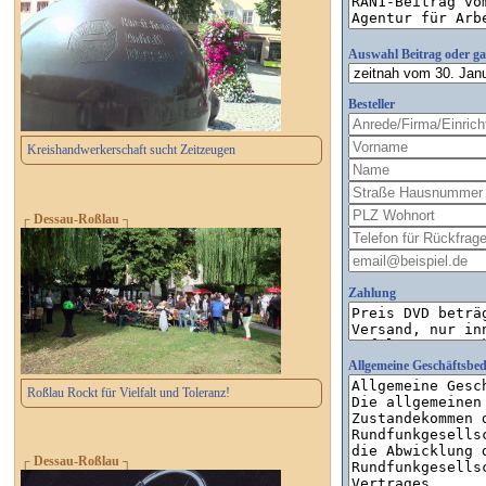
Auswahl Beitrag oder g
Besteller
Kreishandwerkerschaft sucht Zeitzeugen
┌ Dessau-Roßlau ┐
Zahlung
Allgemeine Geschäftsbe
Roßlau Rockt für Vielfalt und Toleranz!
┌ Dessau-Roßlau ┐