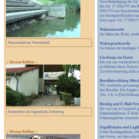
Vervollständigung der Sie
des Art. 17 DSGVO das Rec
DSGVO eine Einschränkung 
uns bereitgestellt haben 
ferner gem. Art. 77 DSGVO
Widerrufsrecht
Sie haben das Recht, erte
Wasserstand im Viereckteich
Widerspruchsrecht
Sie können der künftigen 
Löschung von Daten
Die von uns verarbeiteten
┌ Dessau-Roßlau ┐
im Rahmen dieser Datensch
Zweckbestimmung nicht meh
Bestellabwicklung Mitsch
Wir verarbeiten personeng
den Besteller. Die Angabe 
Abs. 1 lit. b (Durchführu
Hosting und E-Mail-Ver
Die von uns in Anspruch g
Sommerfest im Jugendclub Zoberberg
Datenbankdienste, E-Mail-
Onlineangebotes einsetzen
Zugriffsdaten und Logfi
┌ Dessau-Roßlau ┐
Unser Hostinganbieter, erh
den Server, auf dem sich d