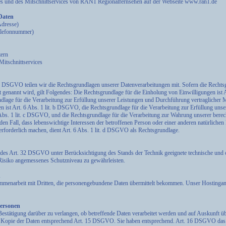
es und des Mitschnittservices von RAN1 Regionalfernsehen auf der Webseite www.ran1.de
 Daten
Adresse)
Telefonnummer)
zern
Mitschnittservices
DSGVO teilen wir die Rechtsgrundlagen unserer Datenverarbeitungen mit. Sofern die Rechtsg
 genannt wird, gilt Folgendes: Die Rechtsgrundlage für die Einholung von Einwilligungen ist Art
lage für die Verarbeitung zur Erfüllung unserer Leistungen und Durchführung vertragliche
ist Art. 6 Abs. 1 lit. b DSGVO, die Rechtsgrundlage für die Verarbeitung zur Erfüllung unser
 Abs. 1 lit. c DSGVO, und die Rechtsgrundlage für die Verarbeitung zur Wahrung unserer berecht
en Fall, dass lebenswichtige Interessen der betroffenen Person oder einer anderen natürlichen
rforderlich machen, dient Art. 6 Abs. 1 lit. d DSGVO als Rechtsgrundlage.
des Art. 32 DSGVO unter Berücksichtigung des Stands der Technik geeignete technische und 
siko angemessenes Schutzniveau zu gewährleisten.
n
ammenarbeit mit Dritten, die personengebundene Daten übermittelt bekommen. Unser Hostinganbi
Personen
Bestätigung darüber zu verlangen, ob betreffende Daten verarbeitet werden und auf Auskunft ü
d Kopie der Daten entsprechend Art. 15 DSGVO. Sie haben entsprechend. Art. 16 DSGVO das 