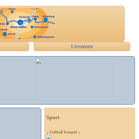
Livestream
Sport
┌ Fußball Testspiel ┐