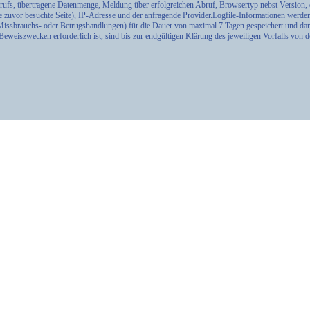
ufs, übertragene Datenmenge, Meldung über erfolgreichen Abruf, Browsertyp nebst Version, 
e zuvor besuchte Seite), IP-Adresse und der anfragende Provider.Logfile-Informationen werde
Missbrauchs- oder Betrugshandlungen) für die Dauer von maximal 7 Tagen gespeichert und dan
eweiszwecken erforderlich ist, sind bis zur endgültigen Klärung des jeweiligen Vorfalls von 