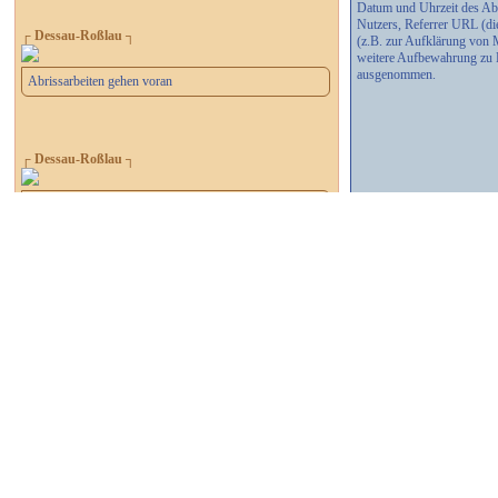
Datum und Uhrzeit des Abr
Nutzers, Referrer URL (di
┌ Dessau-Roßlau ┐
(z.B. zur Aufklärung von 
weitere Aufbewahrung zu B
ausgenommen.
Abrissarbeiten gehen voran
┌ Dessau-Roßlau ┐
Was beschäftigt die Dessau-Roßlauer?
┌ Dessau-Roßlau ┐
Ehrenempfang für Günter Dreibrodt
┌ Dessau-Roßlau ┐
Wird die Rundbogenhalle umgesetzt?