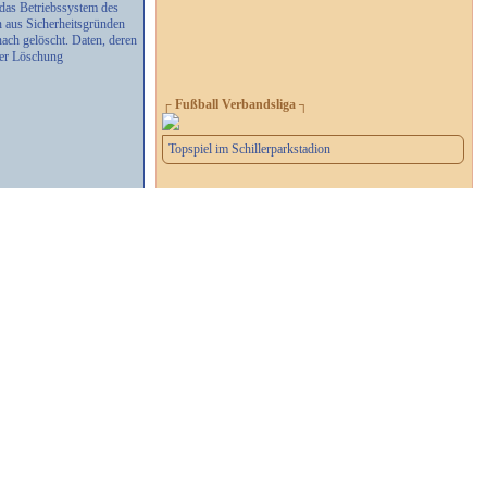
das Betriebssystem des
n aus Sicherheitsgründen
ach gelöscht. Daten, deren
der Löschung
┌ Fußball Verbandsliga ┐
Topspiel im Schillerparkstadion
┌ 2. Handball-Bundesliga ┐
Letzes Heimspiel der Saison