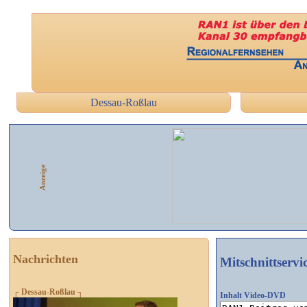
Dessau-Roßlau
Anzeige
Nachrichten
Mitschnittservi
┌ Dessau-Roßlau ┐
Inhalt Video-DVD