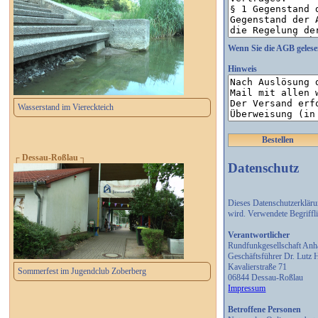
Wenn Sie die AGB gelese
Hinweis
Wasserstand im Viereckteich
Bestellen
┌ Dessau-Roßlau ┐
Datenschutz
Dieses Datenschutzerklär
wird. Verwendete Begriff
Verantwortlicher
Rundfunkgesellschaft An
Geschäftsführer Dr. Lutz
Kavalierstraße 71
Sommerfest im Jugendclub Zoberberg
06844 Dessau-Roßlau
Impressum
Betroffene Personen