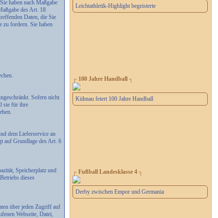
n. Sie haben nach Maßgabe
Leichtathletik-Highlight begeisterte
 Maßgabe des Art. 18
reffenden Daten, die Sie
 zu fordern. Sie haben
echen.
┌ 100 Jahre Handball ┐
ngeschränkt. Sofern nicht
Kühnau feiert 100 Jahre Handball
 sie für ihre
ehen.
und dem Lieferservice an
gt auf Grundlage des Art. 6
zität, Speicherplatz und
┌ Fußball Landesklasse 4 ┐
Betriebs dieses
Derby zwischen Empor und Germania
ten über jeden Zugriff auf
ufenen Webseite, Datei,