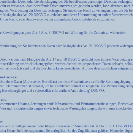
 betreffenden Daten oder die Berichtigung der Sie betreffenden unrichtigen Daten zu verlange
ht zu verlangen, dass betreffende Daten unverzüglich gelöscht werden, bzw. alternativ nach
der Verarbeitung der Daten zu verlangen. Sie haben das Recht zu verlangen, dass die Sie bet
nach Maßgabe des Art. 20 DSGVO zu erhalten und deren Übermittlung an andere Verantwortliche
 das Recht, eine Beschwerde bei der zuständigen Aufsichtsbehörde einzureichen.
ilte Einwilligungen gem. Art. 7 Abs. 3 DSGVO mit Wirkung für die Zukunft zu widerrufen.
Verarbeitung der Sie betreffenden Daten nach Maßgabe des Art. 21 DSGVO jederzeit widerspr
 Daten werden nach Maßgabe der Art. 17 und 18 DSGVO gelöscht oder in ihrer Verarbeitung ei
utzerklärung ausdrücklich angegeben, werden die bei uns gespeicherten Daten gelöscht, sobald
r erforderlich sind und der Löschung keine gesetzlichen Aufbewahrungspflichten entgegenst
nittservice
ebundene Daten (Adresse des Bestellers) aus dem Mitschnittservice für die Rechnungslegung 
der Telefonnummer ist optional, um bei Problemen schnell zu reagieren. Die Verarbeitung erfol
ng Bestellvorgänge) und c (Gesetzlich erforderliche Archivierung) DSGVO.
sand
enommenen Hosting-Leistungen sind: Infrastruktur- und Plattformdienstleistungen, Rechenkapa
Versand, Sicherheitsleistungen sowie technische Wartungsleistungen, die wir zum Zwecke des 
.
les
ebt auf Grundlage unserer berechtigten Interessen im Sinne des Art. 6 Abs. 1 lit. f. DSGVO Da
ieser Dienst befindet sogenannte Serverlogfiles. Zu den Zugriffsdaten gehören Name der abger