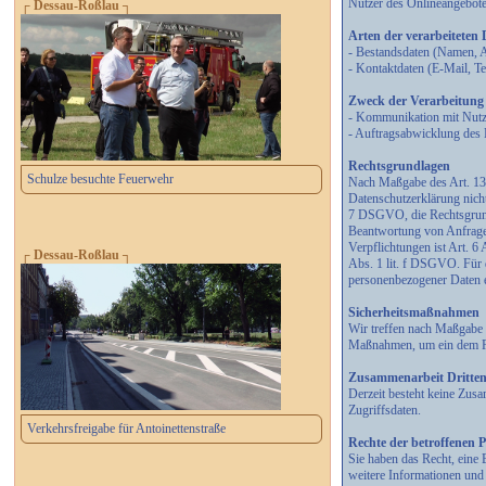
Nutzer des Onlineangebot
┌ Dessau-Roßlau ┐
Arten der verarbeiteten
- Bestandsdaten (Namen, 
- Kontaktdaten (E-Mail, 
Zweck der Verarbeitung
- Kommunikation mit Nut
- Auftragsabwicklung des 
Rechtsgrundlagen
Schulze besuchte Feuerwehr
Nach Maßgabe des Art. 13 
Datenschutzerklärung nicht
7 DSGVO, die Rechtsgrund
Beantwortung von Anfragen 
Verpflichtungen ist Art. 6
┌ Dessau-Roßlau ┐
Abs. 1 lit. f DSGVO. Für d
personenbezogener Daten e
Sicherheitsmaßnahmen
Wir treffen nach Maßgabe 
Maßnahmen, um ein dem Ri
Zusammenarbeit Dritte
Derzeit besteht keine Zus
Zugriffsdaten.
Verkehrsfreigabe für Antoinettenstraße
Rechte der betroffenen 
Sie haben das Recht, eine 
weitere Informationen un