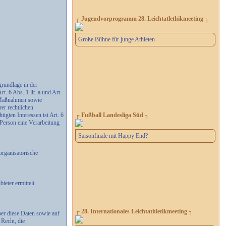
┌ Jugendvorprogramm 28. Leichtatlethikmeeting ┐
Große Bühne für junge Athleten
rundlage in der
. 6 Abs. 1 lit. a und Art.
r Maßnahmen sowie
er rechtlichen
igten Interessen ist Art. 6
┌ Fußball Landesliga Süd ┐
 Person eine Verarbeitung
Saisonfinale mit Happy End?
organisatorische
eter ermittelt
┌ 28. Internationales Leichtathletikmeeting ┐
ber diese Daten sowie auf
Recht, die