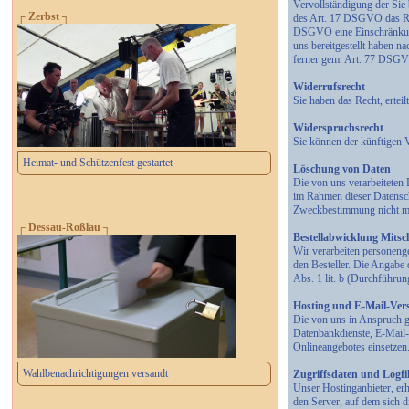
Vervollständigung der Sie
┌ Zerbst ┐
des Art. 17 DSGVO das Rec
DSGVO eine Einschränkung 
uns bereitgestellt haben 
ferner gem. Art. 77 DSGVO
Widerrufsrecht
Sie haben das Recht, erte
Widerspruchsrecht
Sie können der künftigen 
Heimat- und Schützenfest gestartet
Löschung von Daten
Die von uns verarbeiteten
im Rahmen dieser Datensch
Zweckbestimmung nicht meh
┌ Dessau-Roßlau ┐
Bestellabwicklung Mitsch
Wir verarbeiten personeng
den Besteller. Die Angabe 
Abs. 1 lit. b (Durchführu
Hosting und E-Mail-Ver
Die von uns in Anspruch g
Datenbankdienste, E-Mail-
Onlineangebotes einsetzen
Wahlbenachrichtigungen versandt
Zugriffsdaten und Logfi
Unser Hostinganbieter, erh
den Server, auf dem sich d