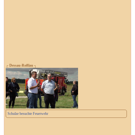
┌ Dessau-Roßlau ┐
Schulze besuchte Feuerwehr