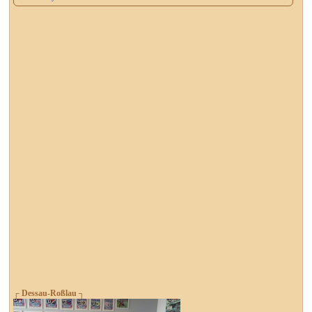
┌ Dessau-Roßlau ┐