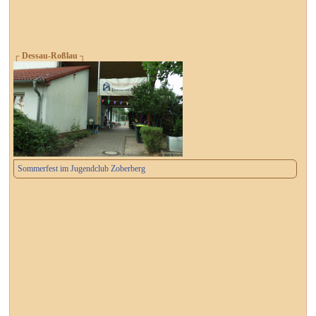
┌ Dessau-Roßlau ┐
Sommerfest im Jugendclub Zoberberg