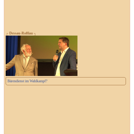
┌ Dessau-Roßlau ┐
Bärendienst im Wahlkampf?