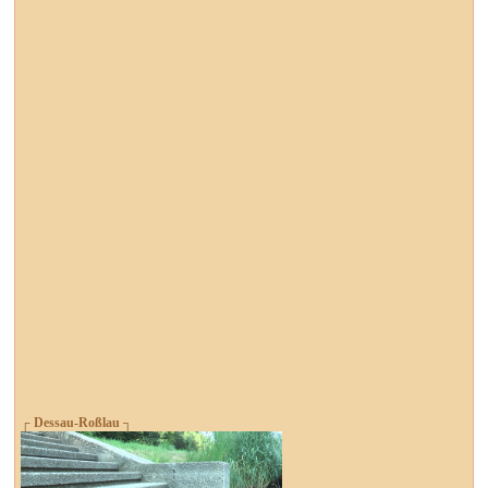
┌ Dessau-Roßlau ┐