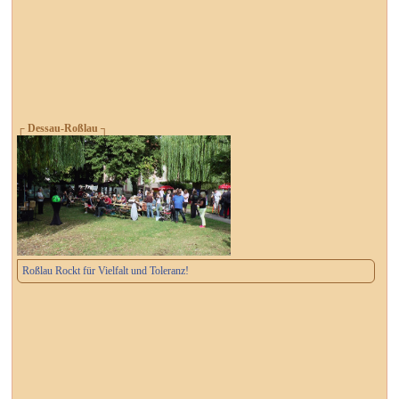
┌ Dessau-Roßlau ┐
Roßlau Rockt für Vielfalt und Toleranz!