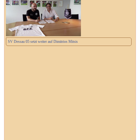
SV Dessau 05 setzt weiter auf Dimitrios Mitsis