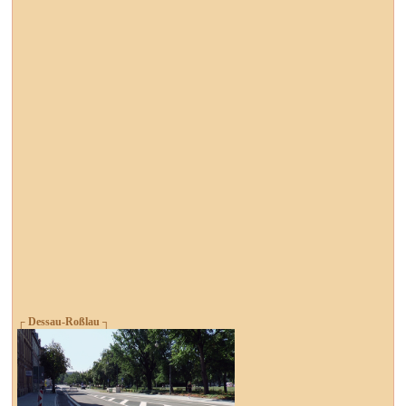
┌ Dessau-Roßlau ┐