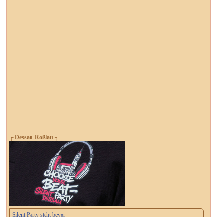
┌ Dessau-Roßlau ┐
Silent Party steht bevor