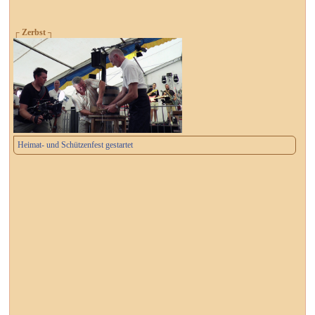
┌ Zerbst ┐
Heimat- und Schützenfest gestartet