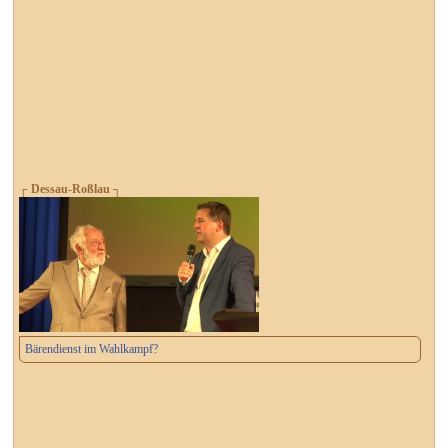
┌ Dessau-Roßlau ┐
Bärendienst im Wahlkampf?