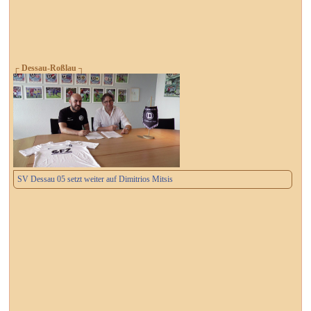
┌ Dessau-Roßlau ┐
SV Dessau 05 setzt weiter auf Dimitrios Mitsis