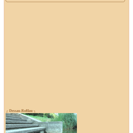
┌ Dessau-Roßlau ┐