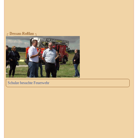
┌ Dessau-Roßlau ┐
Schulze besuchte Feuerwehr