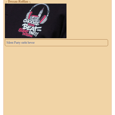
┌ Dessau-Roßlau ┐
Silent Party steht bevor