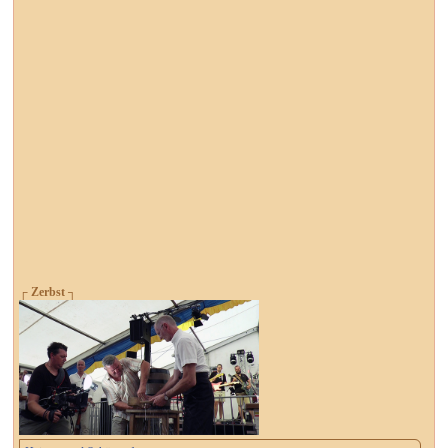
┌ Zerbst ┐