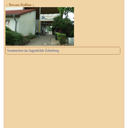
┌ Dessau-Roßlau ┐
Sommerfest im Jugendclub Zoberberg