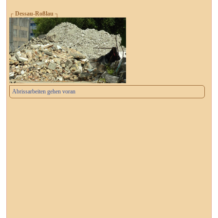
┌ Dessau-Roßlau ┐
Abrissarbeiten gehen voran