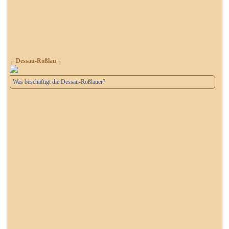
┌ Dessau-Roßlau ┐
Was beschäftigt die Dessau-Roßlauer?