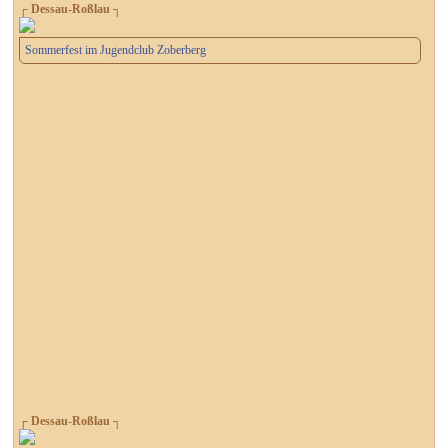
┌ Dessau-Roßlau ┐
Sommerfest im Jugendclub Zoberberg
┌ Dessau-Roßlau ┐