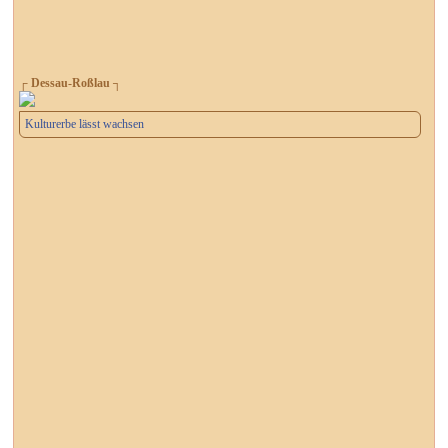
┌ Dessau-Roßlau ┐
Kulturerbe lässt wachsen