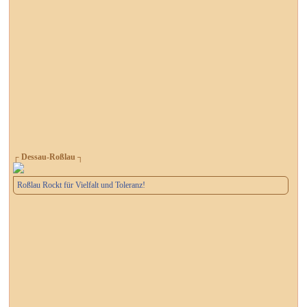
┌ Dessau-Roßlau ┐
Roßlau Rockt für Vielfalt und Toleranz!