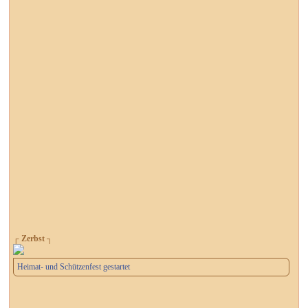
┌ Zerbst ┐
Heimat- und Schützenfest gestartet