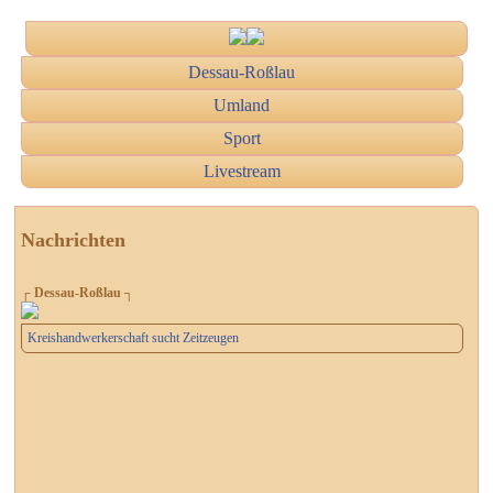
Dessau-Roßlau
Umland
Sport
Livestream
Nachrichten
┌ Dessau-Roßlau ┐
Kreishandwerkerschaft sucht Zeitzeugen