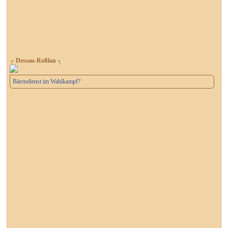
┌ Dessau-Roßlau ┐
Bärendienst im Wahlkampf?