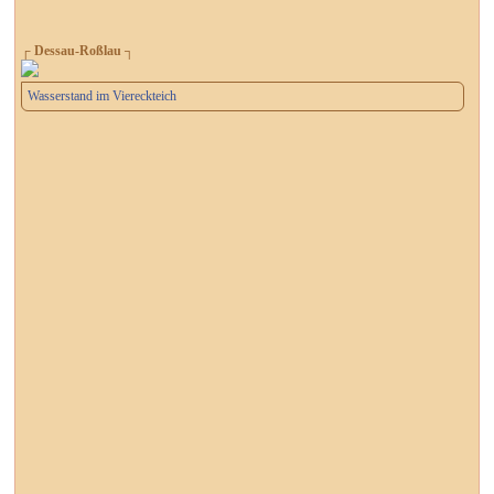
┌ Dessau-Roßlau ┐
Wasserstand im Viereckteich