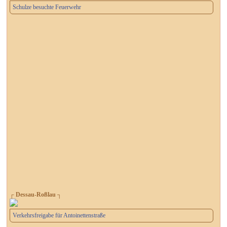
Schulze besuchte Feuerwehr
┌ Dessau-Roßlau ┐
Verkehrsfreigabe für Antoinettenstraße