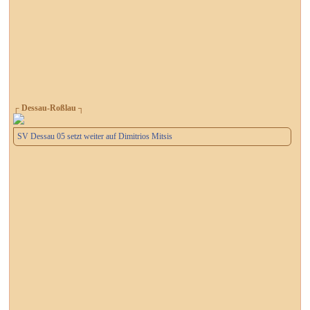
┌ Dessau-Roßlau ┐
SV Dessau 05 setzt weiter auf Dimitrios Mitsis