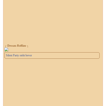
┌ Dessau-Roßlau ┐
Silent Party steht bevor