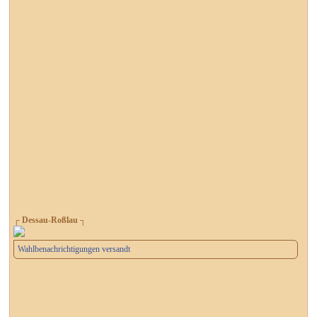
┌ Dessau-Roßlau ┐
Wahlbenachrichtigungen versandt