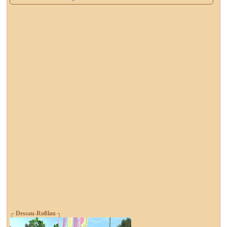
┌ Dessau-Roßlau ┐