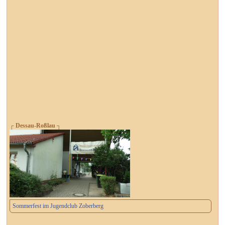
┌ Dessau-Roßlau ┐
Sommerfest im Jugendclub Zoberberg