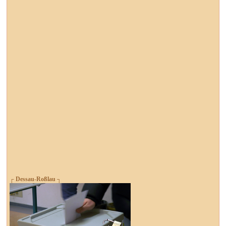
┌ Dessau-Roßlau ┐