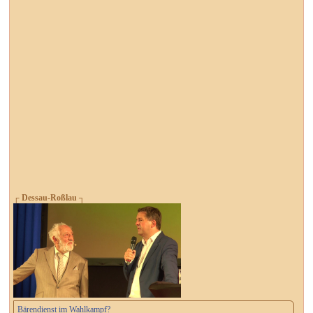
┌ Dessau-Roßlau ┐
Bärendienst im Wahlkampf?