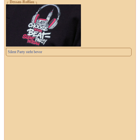
┌ Dessau-Roßlau ┐
Silent Party steht bevor