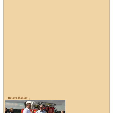
┌ Dessau-Roßlau ┐