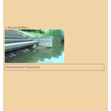
┌ Dessau-Roßlau ┐
Wasserstand im Viereckteich