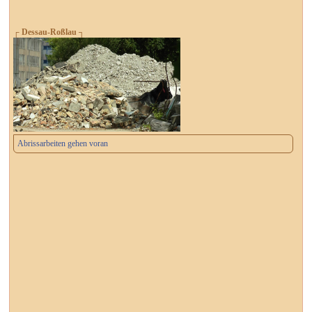
┌ Dessau-Roßlau ┐
Abrissarbeiten gehen voran