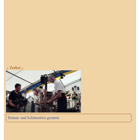
┌ Zerbst ┐
Heimat- und Schützenfest gestartet