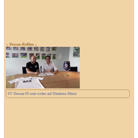
┌ Dessau-Roßlau ┐
SV Dessau 05 setzt weiter auf Dimitrios Mitsis