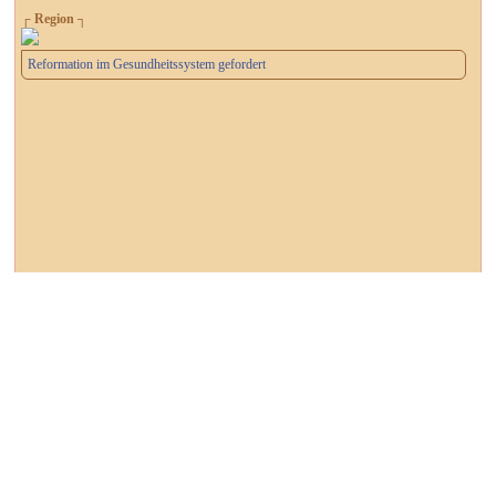
┌ Region ┐
Reformation im Gesundheitssystem gefordert
┌ Coswig ┐
Förderbescheid für Glasfaserprojekt