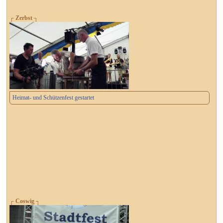
┌ Zerbst ┐
Heimat- und Schützenfest gestartet
┌ Coswig ┐