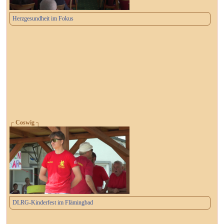
Herzgesundheit im Fokus
┌ Coswig ┐
DLRG-Kinderfest im Flämingbad