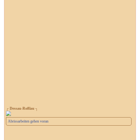
┌ Dessau-Roßlau ┐
Abrissarbeiten gehen voran