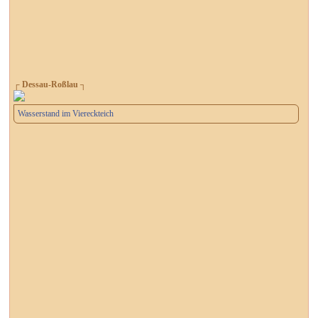
┌ Dessau-Roßlau ┐
Wasserstand im Viereckteich