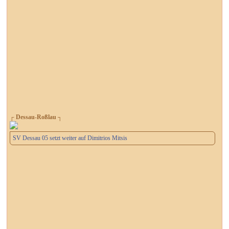
┌ Dessau-Roßlau ┐
SV Dessau 05 setzt weiter auf Dimitrios Mitsis