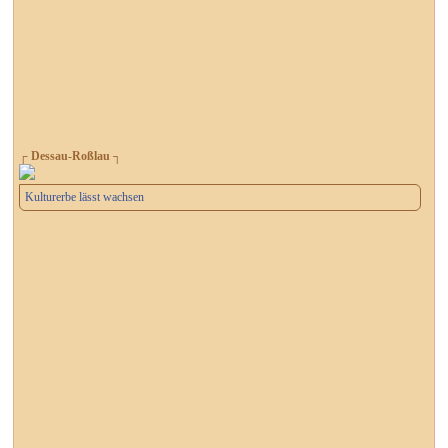
┌ Dessau-Roßlau ┐
Kulturerbe lässt wachsen