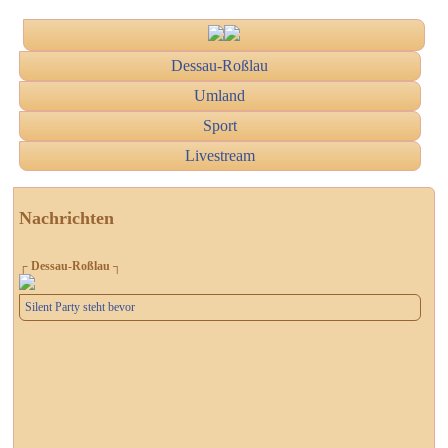
Dessau-Roßlau
Umland
Sport
Livestream
Nachrichten
┌ Dessau-Roßlau ┐
Silent Party steht bevor