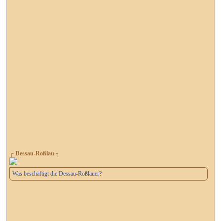
┌ Dessau-Roßlau ┐
Was beschäftigt die Dessau-Roßlauer?