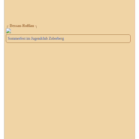
┌ Dessau-Roßlau ┐
Sommerfest im Jugendclub Zoberberg