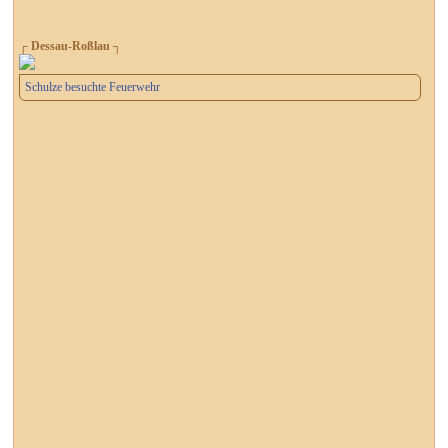
┌ Dessau-Roßlau ┐
Schulze besuchte Feuerwehr