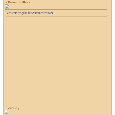
┌ Dessau-Roßlau ┐
Verkehrsfreigabe für Antoinettenstraße
┌ Zerbst ┐