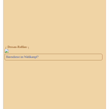
┌ Dessau-Roßlau ┐
Bärendienst im Wahlkampf?