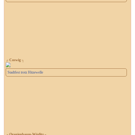
┌ Coswig ┐
Stadtfest trotz Hitzewelle
┌ Oranienbaum-Wörlitz ┐