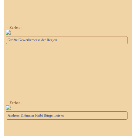
┌ Zerbst ┐
Größte Gewerbemesse der Region
┌ Zerbst ┐
Andreas Dittmann bleibt Bürgermeister