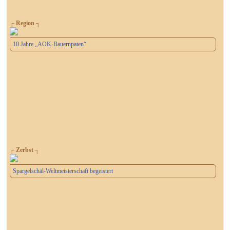
┌ Region ┐
10 Jahre „AOK-Bauernpaten“
┌ Zerbst ┐
Spargelschäl-Weltmeisterschaft begeistert