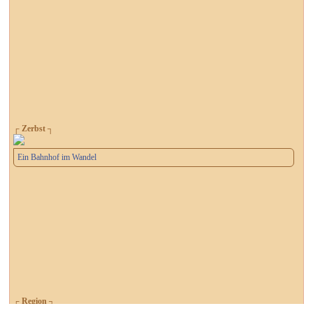
┌ Zerbst ┐
Ein Bahnhof im Wandel
┌ Region ┐