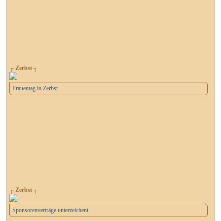
┌ Zerbst ┐
Frauentag in Zerbst
┌ Zerbst ┐
Sponsorenverträge unterzeichent