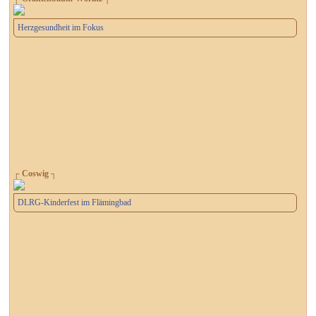
Herzgesundheit im Fokus
┌ Coswig ┐
DLRG-Kinderfest im Flämingbad